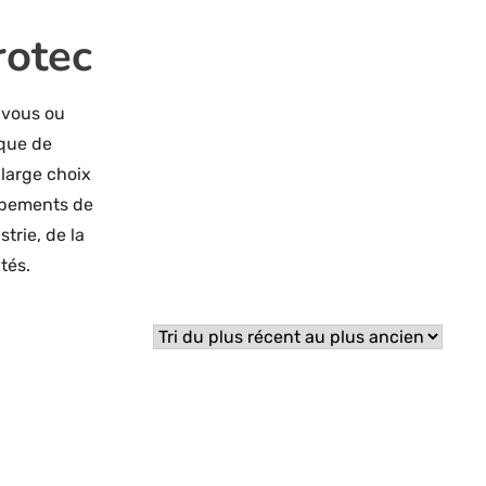
rotec
 vous ou
 que de
large choix
uipements de
strie, de la
tés.