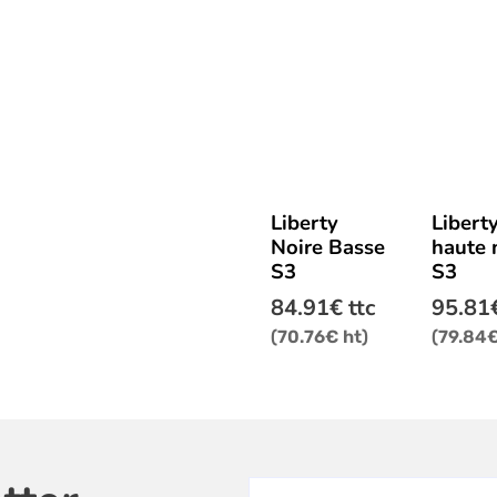
au
plus
ancien
Ce
Ce
Liberty
Libert
produit
produit
Noire Basse
haute 
a
a
S3
S3
plusieurs
plusieu
variations.
variatio
84.91
€
ttc
95.81
Les
Les
(
70.76
€
ht)
(
79.84
options
options
peuvent
peuven
être
être
choisies
choisie
sur
sur
la
la