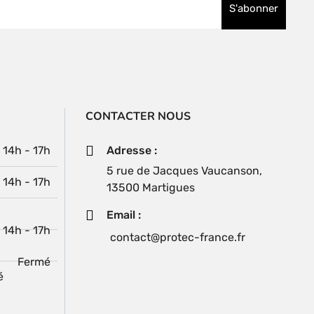
page
du
produit
CONTACTER NOUS
| 14h - 17h
Adresse :
5 rue de Jacques Vaucanson,
| 14h - 17h
13500 Martigues
Email :
| 14h - 17h
contact@protec-france.fr
Fermé
é