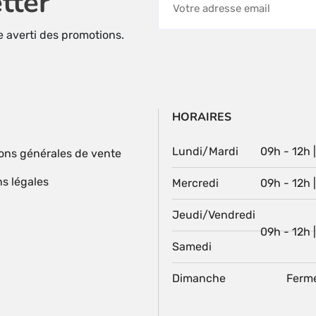
tter
page
page
du
du
re averti des promotions.
produit
produit
HORAIRES
Lundi/Mardi
09h - 12h 
ons générales de vente
s légales
Mercredi
09h - 12h 
Jeudi/Vendredi
09h - 12h 
Samedi
Dimanche
Ferm