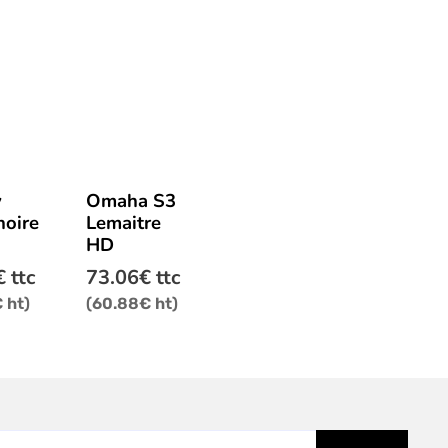
Ce
y
Omaha S3
produit
noire
Lemaitre
a
HD
rs
plusieurs
ns.
variations.
€
ttc
73.06
€
ttc
Les
€
ht)
(
60.88
€
ht)
options
t
peuvent
être
s
choisies
sur
la