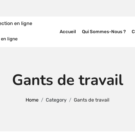
Accueil
Qui Sommes-Nous ?
C
en ligne
Gants de travail
Home
Category
Gants de travail