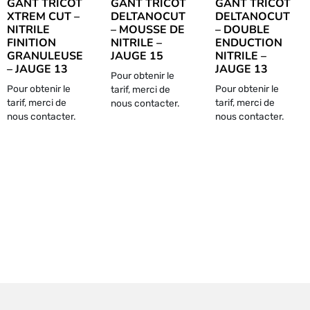
GANT TRICOT
GANT TRICOT
GANT TRICOT
XTREM CUT –
DELTANOCUT
DELTANOCUT
NITRILE
– MOUSSE DE
– DOUBLE
FINITION
NITRILE –
ENDUCTION
GRANULEUSE
JAUGE 15
NITRILE –
– JAUGE 13
JAUGE 13
Pour obtenir le
Pour obtenir le
Pour obtenir le
tarif, merci de
tarif, merci de
tarif, merci de
nous contacter.
nous contacter.
nous contacter.