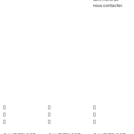
nous contacter.