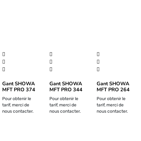
au
plus
ancien
Gant SHOWA
Gant SHOWA
Gant SHOWA
MFT PRO 374
MFT PRO 344
MFT PRO 264
Pour obtenir le
Pour obtenir le
Pour obtenir le
tarif, merci de
tarif, merci de
tarif, merci de
nous contacter.
nous contacter.
nous contacter.