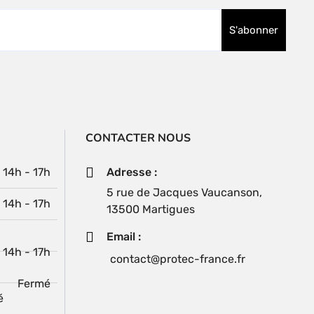
CONTACTER NOUS
| 14h - 17h
Adresse :
5 rue de Jacques Vaucanson,
| 14h - 17h
13500 Martigues
Email :
| 14h - 17h
contact@protec-france.fr
Fermé
é