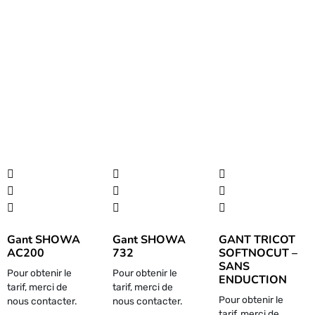
Gant SHOWA
Gant SHOWA
GANT TRICOT
AC200
732
SOFTNOCUT –
SANS
Pour obtenir le
Pour obtenir le
ENDUCTION
tarif, merci de
tarif, merci de
Pour obtenir le
nous contacter.
nous contacter.
tarif, merci de