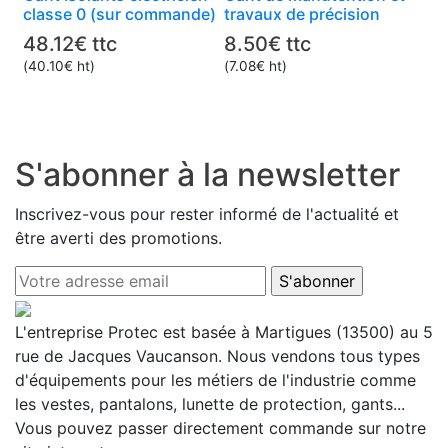
classe 0 (sur commande)
travaux de précision
a
a
48.12
€
ttc
8.50
€
ttc
plusieurs
plusieurs
(
40.10
€
ht)
(
7.08
€
ht)
variations.
variations.
Les
Les
options
options
peuvent
peuvent
S'abonner à la newsletter
être
être
choisies
choisies
sur
sur
Inscrivez-vous pour rester informé de l'actualité et
la
la
être averti des promotions.
page
page
du
du
produit
produit
L'entreprise Protec est basée à Martigues (13500) au 5
rue de Jacques Vaucanson. Nous vendons tous types
d'équipements pour les métiers de l'industrie comme
les vestes, pantalons, lunette de protection, gants...
Vous pouvez passer directement commande sur notre