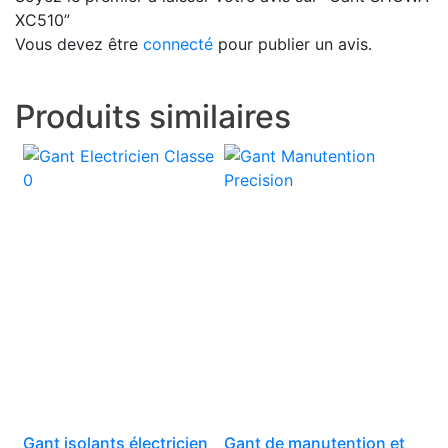
XC510”
Vous devez être
connecté
pour publier un avis.
Produits similaires
Ce
Ce
Gant isolants électricien
Gant de manutention et
produit
produit