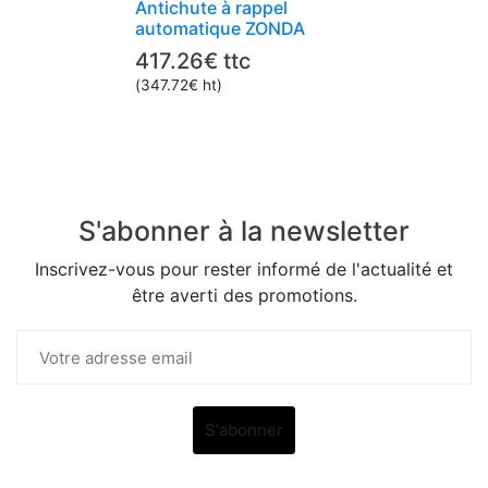
Antichute à rappel
automatique ZONDA
417.26
€
ttc
(
347.72
€
ht)
AN208S200CD_
AN208S200CD_
S'abonner à la newsletter
Inscrivez-vous pour rester informé de l'actualité et
être averti des promotions.