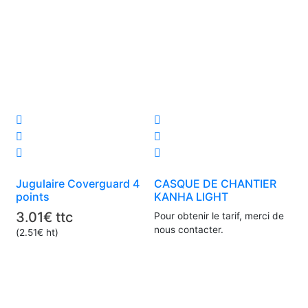
Ce
produit
a
plusieurs
Jugulaire Coverguard 4
CASQUE DE CHANTIER
variations.
points
KANHA LIGHT
Les
3.01
€
ttc
Pour obtenir le tarif, merci de
options
nous contacter.
(
2.51
€
ht)
peuvent
être
choisies
sur
la