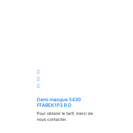
page
du
produit
Demi masque 5430
FFABEK1P3 R D
Pour obtenir le tarif, merci de
nous contacter.