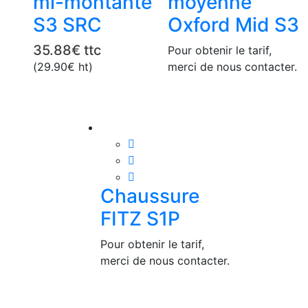
mi-montante
moyenne
options
S3 SRC
Oxford Mid S3
peuvent
être
35.88
€
ttc
Pour obtenir le tarif,
choisies
(
29.90
€
ht)
merci de nous contacter.
sur
la
page
du
produit
Chaussure
FITZ S1P
Pour obtenir le tarif,
merci de nous contacter.