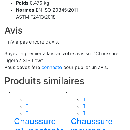
Poids
0.476 kg
Normes
EN ISO 20345:2011
ASTM F2413:2018
Avis
Il n’y a pas encore d’avis.
Soyez le premier à laisser votre avis sur “Chaussure
Ligero2 S1P Low”
Vous devez être
connecté
pour publier un avis.
Produits similaires
Ce
produit
a
plusieurs
Chaussure
Chaussure
variations.
Les