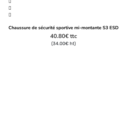
Ce
produit
a
plusieurs
Chaussure de sécurité sportive mi-montante S3 ESD
variations.
Les
40.80
€
ttc
options
(
34.00
€
ht)
peuvent
être
choisies
sur
la
page
du
produit