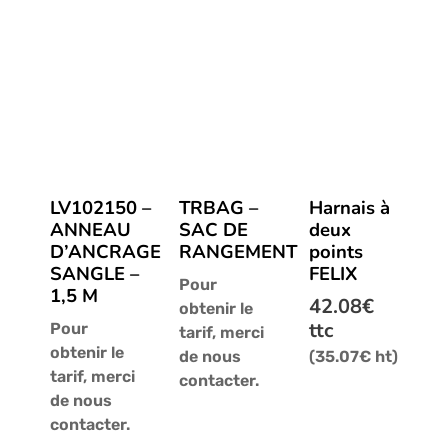
LV102150 –
TRBAG –
Harnais à
ANNEAU
SAC DE
deux
D’ANCRAGE
RANGEMENT
points
SANGLE –
FELIX
Pour
1,5 M
42.08
€
obtenir le
ttc
Pour
tarif, merci
obtenir le
de nous
(
35.07
€
ht)
tarif, merci
contacter.
de nous
LO030150_
LO030150_
AM002X5_
AM002X5_
HAR11_
HAR11_
contacter.