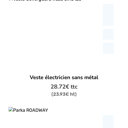
Ce
Veste électricien sans métal
produit
a
28.72
€
ttc
plusieurs
(
23.93
€
ht)
variations.
Les
options
peuvent
être