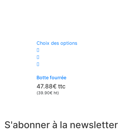
Ce
Choix des options
produit
a
plusieurs
variations.
Les
Botte fourrée
options
47.88
€
ttc
peuvent
(
39.90
€
ht)
être
choisies
sur
la
S'abonner à la newsletter
page
du