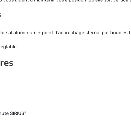
s
 dorsal aluminium + point d’accrochage sternal par boucles t
réglable
res
chute SIRIUS”