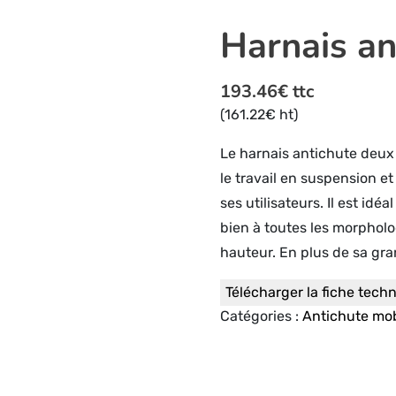
Harnais an
193.46
€
ttc
(
161.22
€
ht)
Le harnais antichute deux
le travail en suspension e
ses utilisateurs. Il est id
bien à toutes les morpholog
hauteur. En plus de sa gran
Télécharger la fiche tech
Catégories :
Antichute mobi