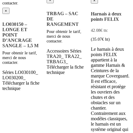
×
×
contacter.
×
TRBAG – SAC
Harnais à deux
DE
points FELIX
LO030150 –
RANGEMENT
LONGE ET
42.08
€
ttc
Pour obtenir le tarif,
POINT
merci de nous
(
35.07
€
ht)
D’ANCRAGE
contacter.
SANGLE – 1,5 M
Le harnais à deux
Accessoires Séries
Pour obtenir le tarif,
points FELIX
TRA20_ TRA22_
merci de nous
appartient à la
TRBAG3_
contacter.
gamme Harnais &
Télécharger la fiche
Ceintures de la
Séries LO030100_
technique
marque Coverguard.
LO030200_
Il est efficace,
Télécharger la fiche
résistant et protège
technique
les ouvriers des
chutes et des
obstacles sur un
chantier.
Contrairement aux
modèles classiques,
le harnais est un
système original qui