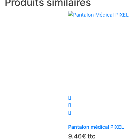
Produits similaires
Ce
produit
a
plusieurs
Pantalon médical PIXEL
variations.
Les
9.46
€
ttc