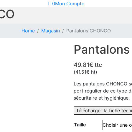
0
Mon Compte
NCO
Home
Magasin
Pantalons CHONCO
Pantalon
49.81
€
ttc
(
41.51
€
ht)
Les pantalons CHONCO sont
port régulier de ce type 
sécuritaire et hygiénique.
Télécharger la fiche tec
Taille