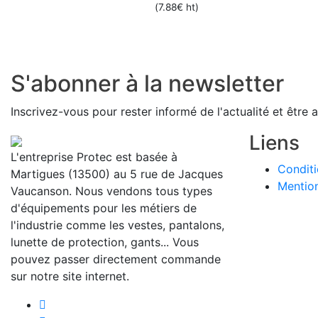
options
(
7.88
€
ht)
peuvent
être
choisies
sur
S'abonner à la newsletter
la
page
Inscrivez-vous pour rester informé de l'actualité et être 
du
Liens
produit
L'entreprise Protec est basée à
Conditi
Martigues (13500) au 5 rue de Jacques
Mention
Vaucanson. Nous vendons tous types
d'équipements pour les métiers de
l'industrie comme les vestes, pantalons,
lunette de protection, gants... Vous
pouvez passer directement commande
sur notre site internet.