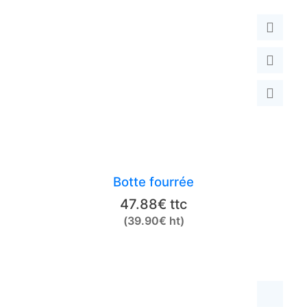
Ce
produit
Botte fourrée
a
47.88
€
ttc
plusieurs
(
39.90
€
ht)
variations.
Les
options
peuvent
être