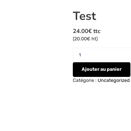
Test
24.00
€
ttc
(
20.00
€
ht)
quantité
de
Test
Ajouter au panier
Catégorie :
Uncategorized