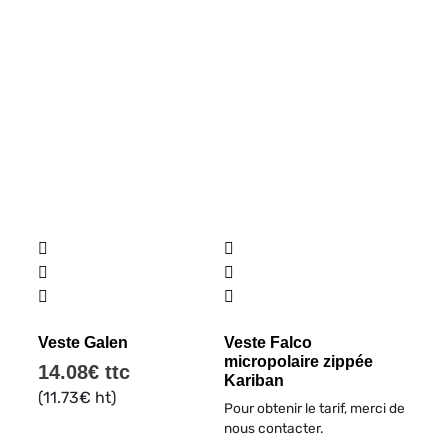
Ce
produit
a
plusieurs
variations.
Veste Galen
Veste Falco
micropolaire zippée
Les
14.08
€
ttc
Kariban
options
(
11.73
€
ht)
Pour obtenir le tarif, merci de
peuvent
nous contacter.
être