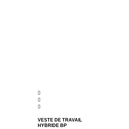
choisies
sur
la
page
du
produit
VESTE DE TRAVAIL
HYBRIDE BP