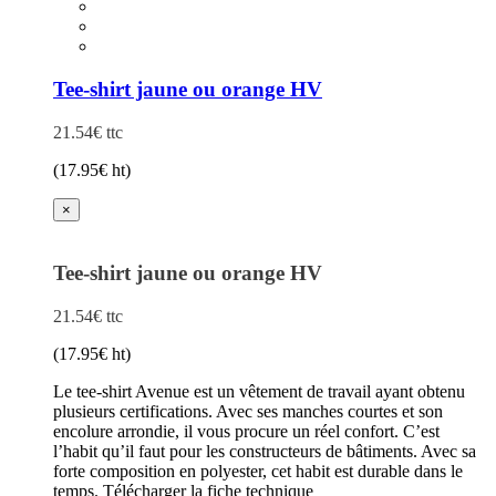
produit
lourde
a
anti
plusieurs
impact
variations.
Les
Tee-shirt jaune ou orange HV
options
peuvent
21.54
€
ttc
être
choisies
(
17.95
€
ht)
sur
la
×
page
du
produit
Tee-shirt jaune ou orange HV
21.54
€
ttc
(
17.95
€
ht)
Le tee-shirt Avenue est un vêtement de travail ayant obtenu
plusieurs certifications. Avec ses manches courtes et son
encolure arrondie, il vous procure un réel confort. C’est
l’habit qu’il faut pour les constructeurs de bâtiments. Avec sa
forte composition en polyester, cet habit est durable dans le
temps. Télécharger la fiche technique