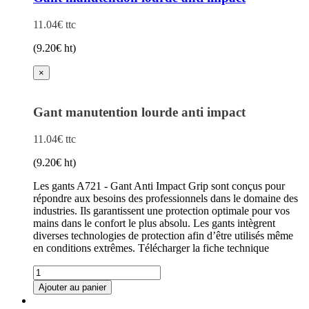
basique
S3
11.04
€
ttc
(
9.20
€
ht)
×
Gant manutention lourde anti impact
11.04
€
ttc
(
9.20
€
ht)
Les gants A721 - Gant Anti Impact Grip sont conçus pour
répondre aux besoins des professionnels dans le domaine des
industries. Ils garantissent une protection optimale pour vos
mains dans le confort le plus absolu. Les gants intègrent
diverses technologies de protection afin d’être utilisés même
en conditions extrêmes. Télécharger la fiche technique
quantité
de
Ajouter au panier
Gant
Ce
manutention