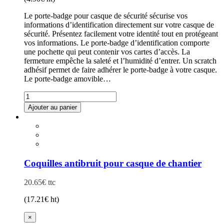
Le porte-badge pour casque de sécurité sécurise vos
informations d’identification directement sur votre casque de
sécurité. Présentez facilement votre identité tout en protégeant
vos informations. Le porte-badge d’identification comporte
une pochette qui peut contenir vos cartes d’accès. La
fermeture empêche la saleté et l’humidité d’entrer. Un scratch
adhésif permet de faire adhérer le porte-badge à votre casque.
Le porte-badge amovible…
quantité
de
Ajouter au panier
Porte-
badge
universel
Coquilles antibruit pour casque de chantier
20.65
€
ttc
(
17.21
€
ht)
×