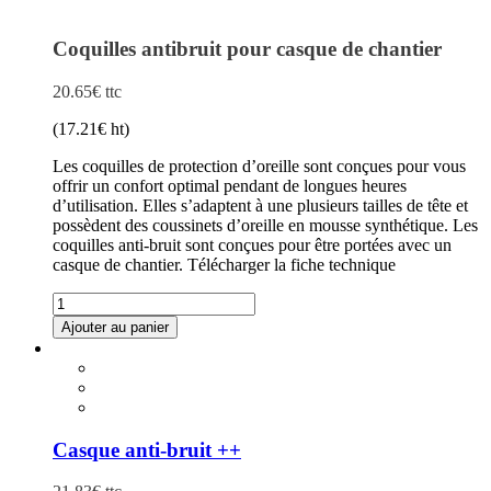
Coquilles antibruit pour casque de chantier
20.65
€
ttc
(
17.21
€
ht)
Les coquilles de protection d’oreille sont conçues pour vous
offrir un confort optimal pendant de longues heures
d’utilisation. Elles s’adaptent à une plusieurs tailles de tête et
possèdent des coussinets d’oreille en mousse synthétique. Les
coquilles anti-bruit sont conçues pour être portées avec un
casque de chantier. Télécharger la fiche technique
quantité
de
Ajouter au panier
Coquilles
antibruit
pour
casque
de
chantier
Casque anti-bruit ++