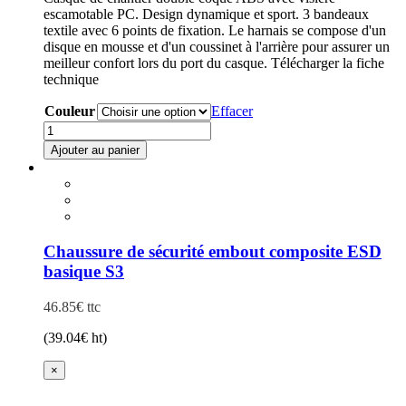
escamotable PC. Design dynamique et sport. 3 bandeaux
textile avec 6 points de fixation. Le harnais se compose d'un
disque en mousse et d'un coussinet à l'arrière pour assurer un
meilleur confort lors du port du casque. Télécharger la fiche
technique
Couleur
Effacer
quantité
de
Ajouter au panier
Casque
Ce
de
produit
chantier
a
visière
plusieurs
ONYX2
variations.
Les
Chaussure de sécurité embout composite ESD
options
basique S3
peuvent
être
46.85
€
ttc
choisies
sur
(
39.04
€
ht)
la
page
×
du
produit