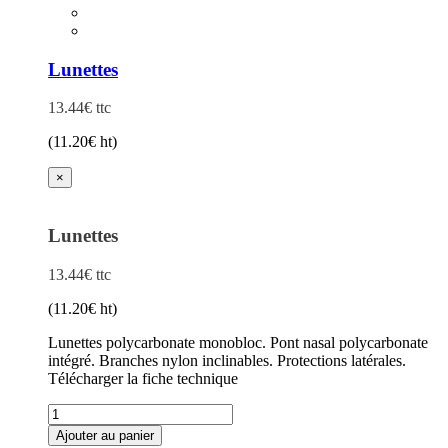
travail
bicolore
Lunettes
13.44
€
ttc
(
11.20
€
ht)
×
Lunettes
13.44
€
ttc
(
11.20
€
ht)
Lunettes polycarbonate monobloc. Pont nasal polycarbonate
intégré. Branches nylon inclinables. Protections latérales.
Télécharger la fiche technique
quantité
de
Ajouter au panier
Lunettes