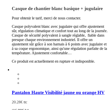
Casque de chantier blanc basique + jugulaire
Pour obtenir le tarif, merci de nous contacter.
Casque polyvalent blanc avec jugulaire qui offre ajustement
sûr, régulation climatique et confort tout au long de la journée.
Casque de sécurité polyvalent à sangle réglable, fiable dans
presque chaque environnement industriel. Il offre un
ajustement sûr grâce à son harnais à 6 points avec jugulaire et
à sa coque ergonomique, ainsi qu'une régulation parfaite de la
température. Ajustement confortable…
Ce produit est actuellement en rupture et indisponible.
Ce
produit
a
plusieurs
variations.
Les
Pantalon Haute Visibilité jaune ou orange HV
options
peuvent
20.28
€
ttc
être
choisies