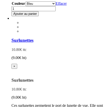
Couleur
Effacer
quantité
de
Ajouter au panier
Casque
de
chantier
avec
serrage
QUARTZ3
Surlunettes
10.80
€
ttc
(
9.00
€
ht)
×
Surlunettes
10.80
€
ttc
(
9.00
€
ht)
Ces surlunettes permettent le port de lunette de vue. Elle sont