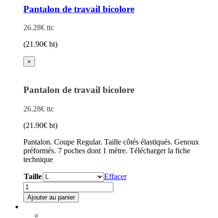
orange
Les
Pantalon de travail bicolore
HV
options
peuvent
26.28
€
ttc
être
choisies
(
21.90
€
ht)
sur
la
×
page
du
produit
Pantalon de travail bicolore
26.28
€
ttc
(
21.90
€
ht)
Pantalon. Coupe Regular. Taille côtés élastiqués. Genoux
préformés. 7 poches dont 1 mètre. Télécharger la fiche
technique
Taille
Effacer
quantité
de
Ajouter au panier
Pantalon
de