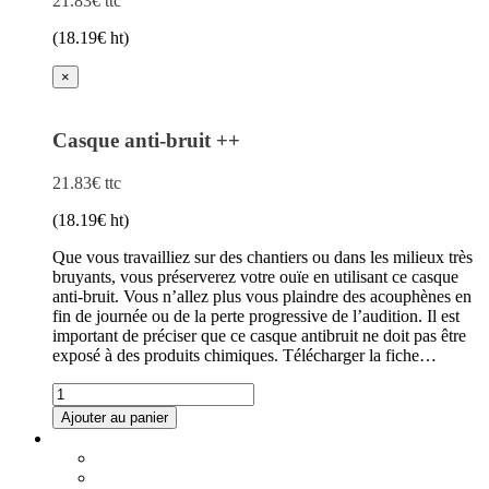
21.83
€
ttc
(
18.19
€
ht)
×
Casque anti-bruit ++
21.83
€
ttc
(
18.19
€
ht)
Que vous travailliez sur des chantiers ou dans les milieux très
bruyants, vous préserverez votre ouïe en utilisant ce casque
anti-bruit. Vous n’allez plus vous plaindre des acouphènes en
fin de journée ou de la perte progressive de l’audition. Il est
important de préciser que ce casque antibruit ne doit pas être
exposé à des produits chimiques. Télécharger la fiche…
quantité
de
Ajouter au panier
Casque
Ce
anti-
produit
bruit
a