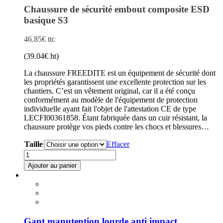
Chaussure de sécurité embout composite ESD
basique S3
46.85
€
ttc
(
39.04
€
ht)
La chaussure FREEDITE est un équipement de sécurité dont
les propriétés garantissent une excellente protection sur les
chantiers. C’est un vêtement original, car il a été conçu
conformément au modèle de l'équipement de protection
individuelle ayant fait l'objet de l'attestation CE de type
LECFI00361858. Étant fabriquée dans un cuir résistant, la
chaussure protège vos pieds contre les chocs et blessures…
Taille
Effacer
quantité
de
Ajouter au panier
Chaussure
de
sécurité
embout
composite
ESD
Gant manutention lourde anti impact