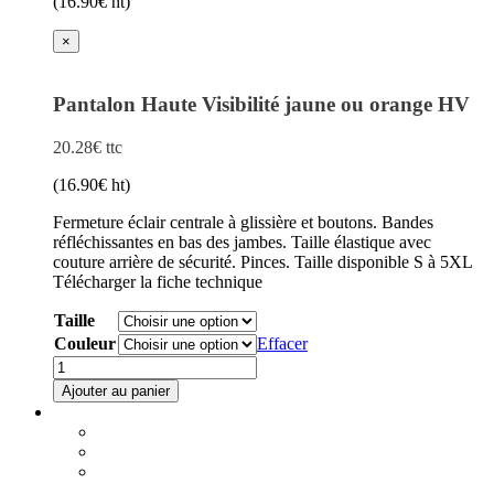
(
16.90
€
ht)
sur
la
×
page
du
produit
Pantalon Haute Visibilité jaune ou orange HV
20.28
€
ttc
(
16.90
€
ht)
Fermeture éclair centrale à glissière et boutons. Bandes
réfléchissantes en bas des jambes. Taille élastique avec
couture arrière de sécurité. Pinces. Taille disponible S à 5XL
Télécharger la fiche technique
Taille
Couleur
Effacer
quantité
de
Ajouter au panier
Pantalon
Ce
Haute
produit
Visibilité
a
jaune
plusieurs
ou
variations.