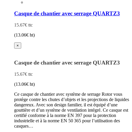
++
plusieurs
variations.
Les
Casque de chantier avec serrage QUARTZ3
options
peuvent
15.67
€
ttc
être
choisies
(
13.06
€
ht)
sur
la
×
page
du
produit
Casque de chantier avec serrage QUARTZ3
15.67
€
ttc
(
13.06
€
ht)
Ce casque de chantier avec système de serrage Rotor vous
protège contre les chutes d’objets et les projections de liquides
dangereux. Avec son design familier, il est équipé d’une
gouttière et d’un système de ventilation intégré. Ce casque est
certifié conforme à la norme EN 397 pour la protection
industrielle et à la norme EN 50 365 pour l’utilisation des
casques…