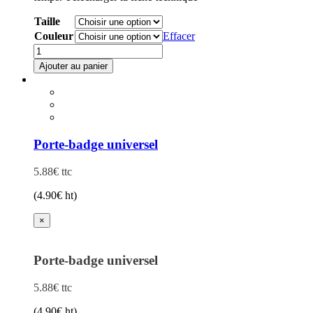
Taille
Couleur
Effacer
quantité
de
Ajouter au panier
Tee-
shirt
jaune
ou
orange
HV
Porte-badge universel
5.88
€
ttc
(
4.90
€
ht)
×
Porte-badge universel
5.88
€
ttc
(
4.90
€
ht)