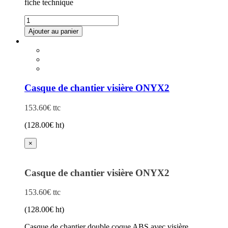
fiche technique
quantité
de
Ajouter au panier
Lunettes
Ce
masque
produit
polycarbonate
a
GALERAS
plusieurs
CLEAR
variations.
Les
Casque de chantier visière ONYX2
options
peuvent
153.60
€
ttc
être
choisies
(
128.00
€
ht)
sur
la
×
page
du
produit
Casque de chantier visière ONYX2
153.60
€
ttc
(
128.00
€
ht)
Casque de chantier double coque ABS avec visière