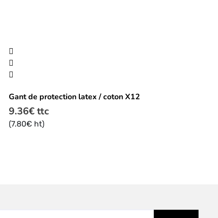
Ce
produit
a
plusieurs
Gant de protection latex / coton X12
variations.
Les
9.36
€
ttc
options
(
7.80
€
ht)
peuvent
être
choisies
sur
la
page
du
produit