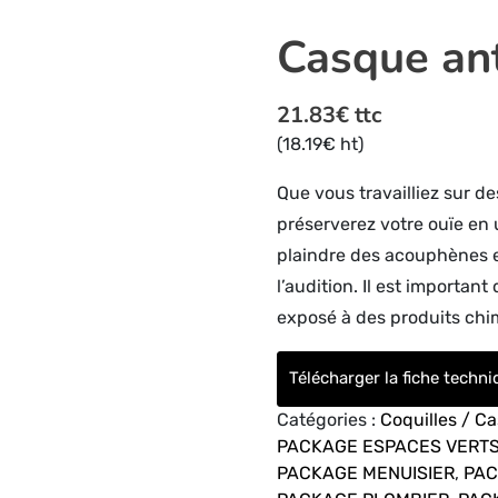
Casque ant
21.83
€
ttc
(
18.19
€
ht)
Que vous travailliez sur d
préserverez votre ouïe en u
plaindre des acouphènes en
l’audition. Il est importan
exposé à des produits chi
Télécharger la fiche techn
Catégories :
Coquilles / C
PACKAGE ESPACES VERT
PACKAGE MENUISIER
,
PAC