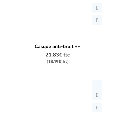
Casque anti-bruit ++
21.83
€
ttc
(
18.19
€
ht)