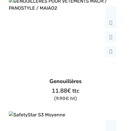
Genouillères
11.88
€
ttc
(
9.90
€
ht)