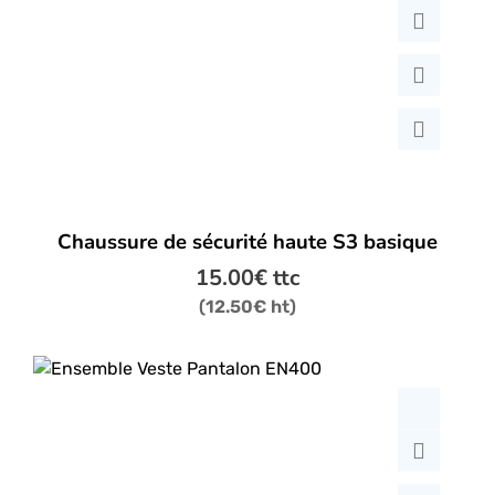
Ce
Chaussure de sécurité haute S3 basique
produit
a
15.00
€
ttc
plusieurs
(
12.50
€
ht)
variations.
Les
options
peuvent
être
choisies
sur