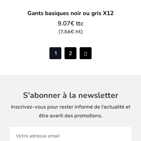
Ce
Gants basiques noir ou gris X12
produit
a
9.07
€
ttc
plusieurs
(
7.56
€
ht)
variations.
Les
options
1
2
peuvent
être
choisies
sur
la
S'abonner à la newsletter
page
du
Inscrivez-vous pour rester informé de l'actualité et
produit
être averti des promotions.