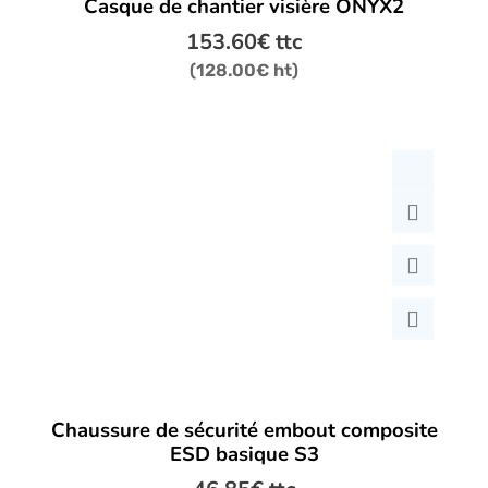
Casque de chantier visière ONYX2
produit
a
153.60
€
ttc
plusieurs
(
128.00
€
ht)
variations.
Les
options
peuvent
être
choisies
sur
la
page
du
produit
Ce
Chaussure de sécurité embout composite
produit
ESD basique S3
a
plusieurs