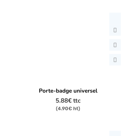
Les
options
peuvent
être
choisies
sur
la
page
du
produit
Porte-badge universel
5.88
€
ttc
(
4.90
€
ht)