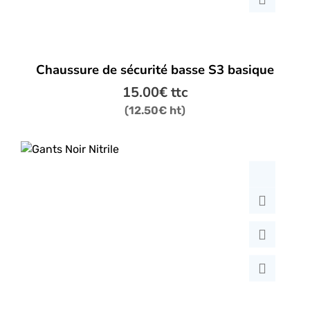
produit
Ce
Chaussure de sécurité basse S3 basique
produit
a
15.00
€
ttc
plusieurs
(
12.50
€
ht)
variations.
Les
options
peuvent
être
choisies
sur
la
page
du
produit