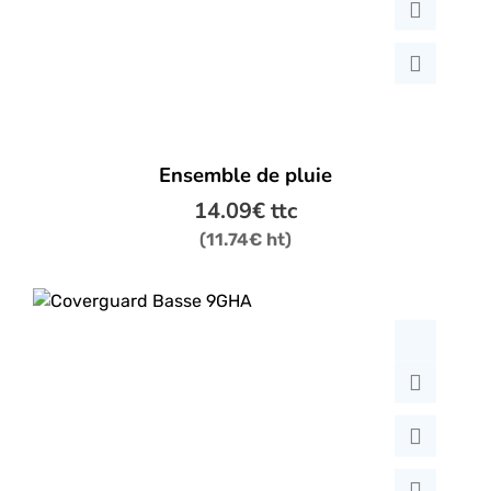
la
page
du
produit
Ce
Ensemble de pluie
produit
a
14.09
€
ttc
plusieurs
(
11.74
€
ht)
variations.
Les
options
peuvent
être
choisies
sur
la
page
du