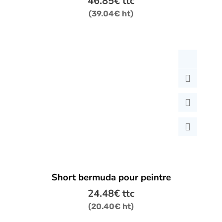
46.85
€
ttc
variations.
(
39.04
€
ht)
Les
options
peuvent
être
choisies
sur
la
page
du
produit
Ce
Short bermuda pour peintre
produit
a
24.48
€
ttc
plusieurs
(
20.40
€
ht)
variations.