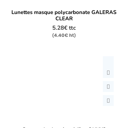
Lunettes masque polycarbonate GALERAS
CLEAR
5.28
€
ttc
(
4.40
€
ht)
Ce