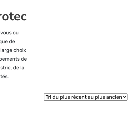
rotec
 vous ou
 que de
large choix
uipements de
strie, de la
tés.