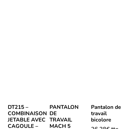
Ce
DT215 –
PANTALON
Pantalon de
produit
COMBINAISON
DE
travail
a
JETABLE AVEC
TRAVAIL
bicolore
plusieurs
CAGOULE –
MACH 5
variations.