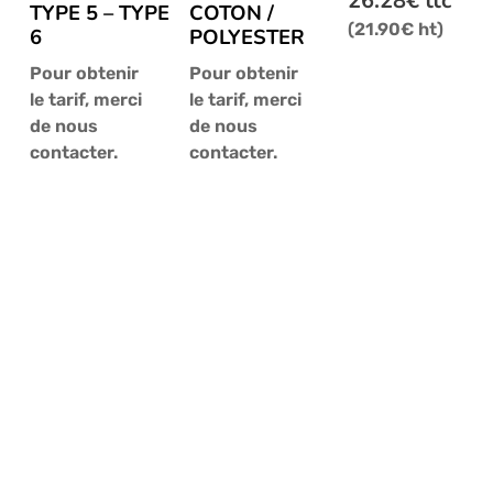
26.28
€
ttc
TYPE 5 – TYPE
COTON /
Les
(
21.90
€
ht)
6
POLYESTER
options
Pour obtenir
Pour obtenir
peuvent
le tarif, merci
le tarif, merci
être
de nous
de nous
choisies
contacter.
contacter.
sur
la
page
du
produit