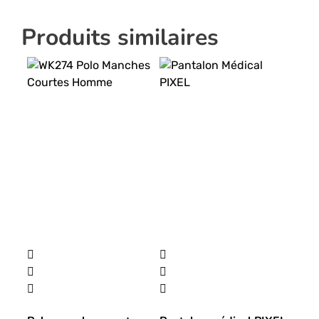
Produits similaires
Ce
produit
a
plusieurs