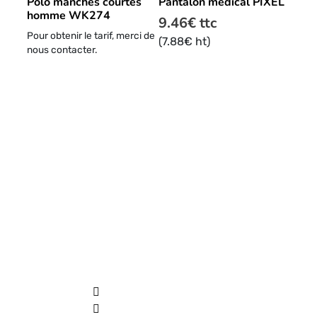
Polo manches courtes
Pantalon médical PIXEL
variations.
homme WK274
Les
9.46
€
ttc
Pour obtenir le tarif, merci de
options
(
7.88
€
ht)
nous contacter.
peuvent
être
choisies
sur
la
page
du
produit