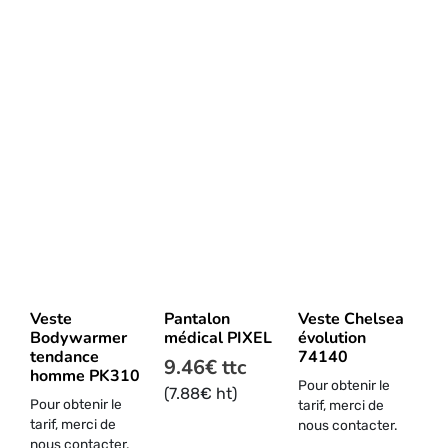
Ce
produit
a
plusieurs
Veste
Pantalon
Veste Chelsea
variations.
Bodywarmer
médical PIXEL
évolution
Les
tendance
74140
9.46
€
ttc
options
homme PK310
Pour obtenir le
peuvent
(
7.88
€
ht)
Pour obtenir le
tarif, merci de
être
tarif, merci de
nous contacter.
choisies
nous contacter.