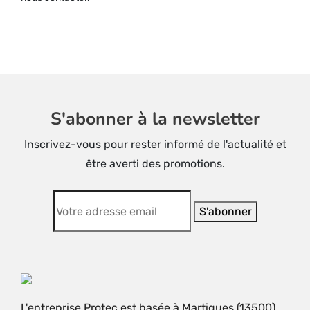
sur
la
page
du
produit
S'abonner à la newsletter
Inscrivez-vous pour rester informé de l'actualité et
être averti des promotions.
L'entreprise Protec est basée à Martigues (13500)