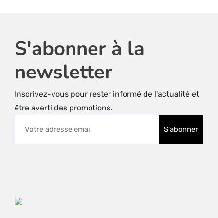
Les
options
peuvent
être
S'abonner à la
choisies
sur
newsletter
la
page
Inscrivez-vous pour rester informé de l'actualité et
du
être averti des promotions.
produit