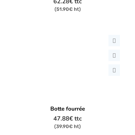
62.28
€
ttc
(
51.90
€
ht)
Ce
Botte fourrée
produit
a
47.88
€
ttc
plusieurs
(
39.90
€
ht)
variations.