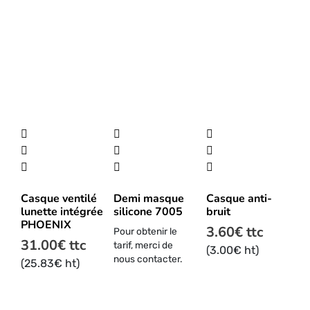
Ce
produit
a
plusieurs
Casque ventilé
Demi masque
Casque anti-
variations.
lunette intégrée
silicone 7005
bruit
Les
PHOENIX
3.60
€
ttc
Pour obtenir le
options
31.00
€
ttc
tarif, merci de
peuvent
(
3.00
€
ht)
nous contacter.
(
25.83
€
ht)
être
choisies
sur