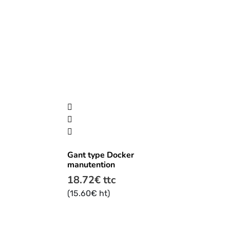
produit
Ce
produit
a
plusieurs
Gant type Docker
variations.
manutention
Les
18.72
€
ttc
options
peuvent
(
15.60
€
ht)
être
choisies
sur