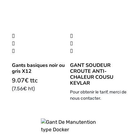
Ce
produit
a
plusieurs
Gants basiques noir ou
GANT SOUDEUR
variations.
gris X12
CROUTE ANTI-
Les
CHALEUR COUSU
9.07
€
ttc
options
KEVLAR
peuvent
(
7.56
€
ht)
Pour obtenir le tarif, merci de
être
nous contacter.
choisies
sur
la
page
du