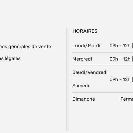
du
produit
HORAIRES
Lundi/Mardi
09h - 12h 
ons générales de vente
s légales
Mercredi
09h - 12h 
Jeudi/Vendredi
09h - 12h 
Samedi
Dimanche
Ferm