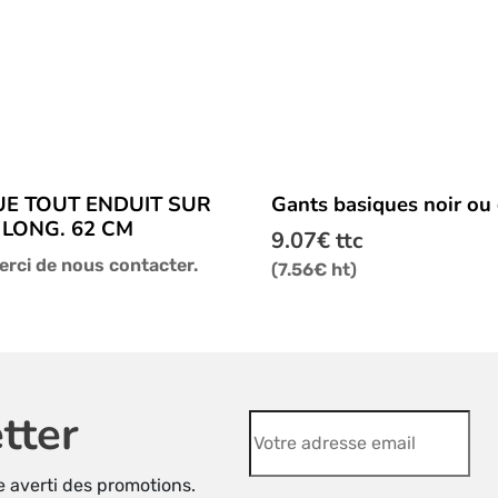
Ce
UE TOUT ENDUIT SUR
Gants basiques noir ou 
produit
LONG. 62 CM
a
9.07
€
ttc
plusieurs
merci de nous contacter.
(
7.56
€
ht)
variations.
Les
options
peuvent
être
tter
choisies
sur
la
re averti des promotions.
page