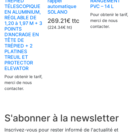
TRÉPIED
rappel
RANGEMENT
TÉLESCOPIQUE
automatique
PVC – 14 L
EN ALUMINIUM,
SOLANO
Pour obtenir le tarif,
RÉGLABLE DE
269.21
€
ttc
merci de nous
1,20 à 1,97 M + 3
contacter.
(
224.34
€
ht)
POINTS
D’ANCRAGE EN
TÊTE DE
TRÉPIED + 2
PLATINES
TREUIL ET
PROTECTOR
ELEVATOR
Pour obtenir le tarif,
merci de nous
contacter.
S'abonner à la newsletter
Inscrivez-vous pour rester informé de l'actualité et