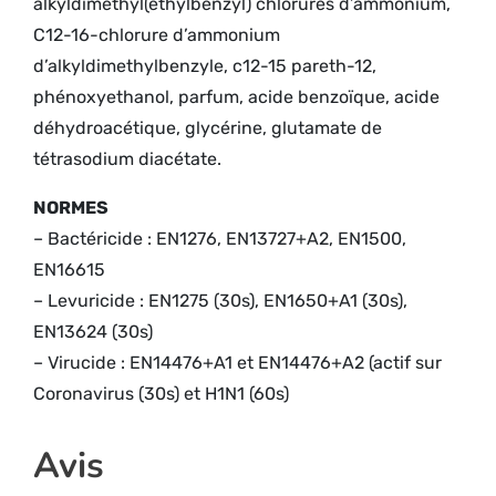
alkyldimethyl(ethylbenzyl) chlorures d’ammonium,
C12-16-chlorure d’ammonium
d’alkyldimethylbenzyle, c12-15 pareth-12,
phénoxyethanol, parfum, acide benzoïque, acide
déhydroacétique, glycérine, glutamate de
tétrasodium diacétate.
NORMES
– Bactéricide : EN1276, EN13727+A2, EN1500,
EN16615
– Levuricide : EN1275 (30s), EN1650+A1 (30s),
EN13624 (30s)
– Virucide : EN14476+A1 et EN14476+A2 (actif sur
Coronavirus (30s) et H1N1 (60s)
Avis