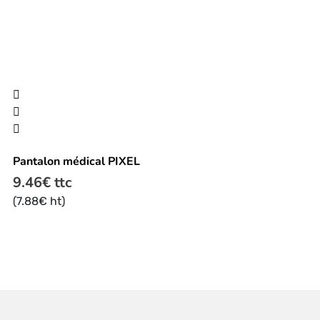
Ce
produit
a
plusieurs
Pantalon médical PIXEL
variations.
Les
9.46
€
ttc
options
(
7.88
€
ht)
peuvent
être
choisies
sur
la
page
du